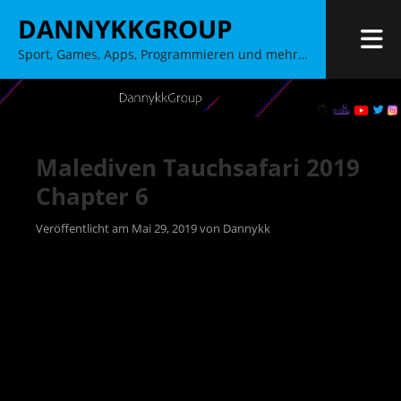
Zum
DANNYKKGROUP
Inhalt
M
Sport, Games, Apps, Programmieren und mehr…
springen
Malediven Tauchsafari 2019
Chapter 6
Veröffentlicht am
Mai 29, 2019
von
Dannykk