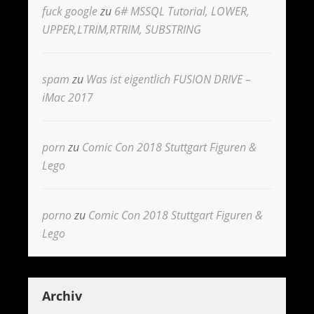
fuck google
zu
6# MSSQL Tutorial, LOWER,
UPPER,LTRIM,RTRIM, SUBSTRING
spam
zu
Was ist eigentlich FUSION DRIVE –
iMac 2017
porn
zu
Comic Con 2018 Stuttgart Figuren &
Lego
porno
zu
Comic Con 2018 Stuttgart Figuren &
Lego
Archiv