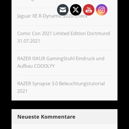
Jaguar XE R-Dynamic 2020 Check
Comic Con 2021 Limited Edition Dortmund
31.07.2021
RAZER ISKUR GamingStuhl Eindruck und
Aufbau COOOLYY
RAZER Synapse 3.0 Beleuchtungstutorial
2021
Neueste Kommentare