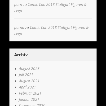
porn
zu
Comic Con 2018 Stuttgart Figuren &
Lego
porno
zu
Comic Con 2018 Stuttgart Figuren &
Lego
Archiv
August 2025
Juli 2025
August 2021
April 2021
Februar 2021
Januar 2021
Dezember 2020