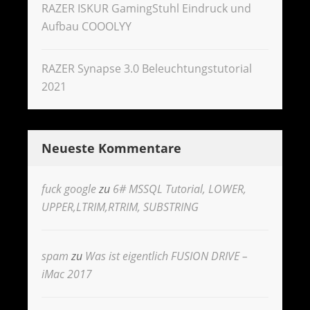
RAZER ISKUR GamingStuhl Eindruck und
Aufbau COOOLYY
RAZER Synapse 3.0 Beleuchtungstutorial
2021
Neueste Kommentare
fuck google
zu
6# MSSQL Tutorial, LOWER,
UPPER,LTRIM,RTRIM, SUBSTRING
spam
zu
Was ist eigentlich FUSION DRIVE –
iMac 2017