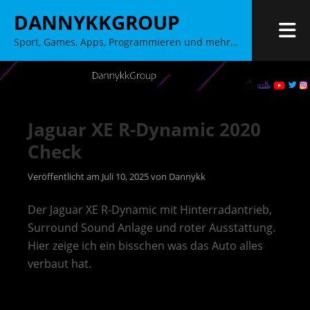
Zum
DANNYKKGROUP
Inhalt
M
Sport, Games, Apps, Programmieren und mehr…
springen
Jaguar XE R-Dynamic 2020
Check
Veröffentlicht am
Juli 10, 2025
von
Dannykk
Der Jaguar XE R-Dynamic mit Hinterradantrieb,
Surround Sound Anlage und roter Ausstattung.
Hier zeige ich ein bisschen was das Auto alles
verbaut hat.