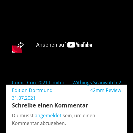
Beitragsnavigation
Comic Con 2021 Limited
Withings Scanwatch 2
Edition Dortmund
42mm Review
31.07.2021
Schreibe einen Kommentar
Du musst
angemeldet
sein, um einen
Kommentar abzugeben.