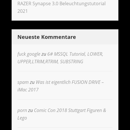
RAZER Synapse 3.0 Beleuchtungstutorial
2021
Neueste Kommentare
fuck google
zu
6# MSSQL Tutorial, LOWER,
UPPER,LTRIM,RTRIM, SUBSTRING
spam
zu
Was ist eigentlich FUSION DRIVE –
iMac 2017
porn
zu
Comic Con 2018 Stuttgart Figuren &
Lego