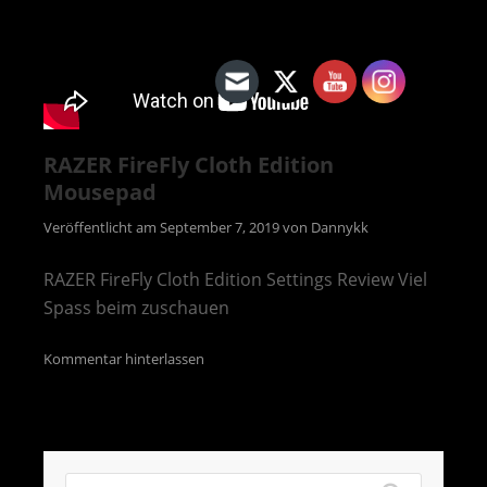
RAZER FireFly Cloth Edition
Mousepad
Veröffentlicht am
September 7, 2019
von
Dannykk
RAZER FireFly Cloth Edition Settings Review Viel
Spass beim zuschauen
Kommentar hinterlassen