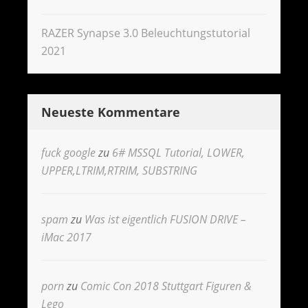
RAZER Synapse 3.0 Beleuchtungstutorial
2021
Neueste Kommentare
fuck google
zu
6# MSSQL Tutorial, LOWER,
UPPER,LTRIM,RTRIM, SUBSTRING
spam
zu
Was ist eigentlich FUSION DRIVE –
iMac 2017
porn
zu
Comic Con 2018 Stuttgart Figuren &
Lego