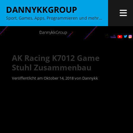
Zum
DANNYKKGROUP
Inhalt
M
Sport, Games, Apps, Programmieren und mehr…
springen
AK Racing K7012 Game
Stuhl Zusammenbau
Veröffentlicht am
Oktober 14, 2018
von
Dannykk