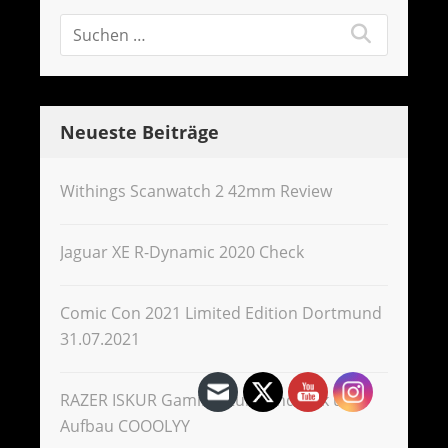
Neueste Beiträge
Withings Scanwatch 2 42mm Review
Jaguar XE R-Dynamic 2020 Check
Comic Con 2021 Limited Edition Dortmund
31.07.2021
RAZER ISKUR GamingStuhl Eindruck und
Aufbau COOOLYY