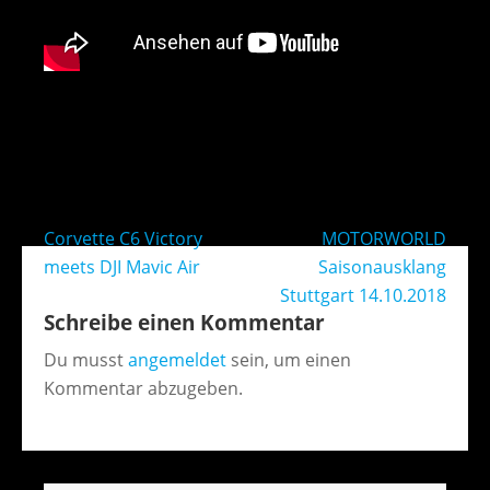
Beitragsnavigation
Corvette C6 Victory
MOTORWORLD
meets DJI Mavic Air
Saisonausklang
Stuttgart 14.10.2018
Schreibe einen Kommentar
Du musst
angemeldet
sein, um einen
Kommentar abzugeben.