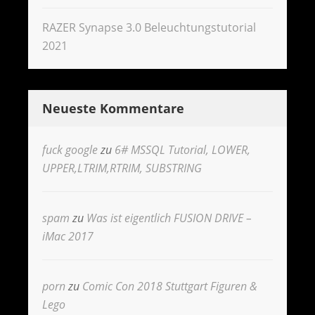
RAZER Synapse 3.0 Beleuchtungstutorial
2021
Neueste Kommentare
fuck google
zu
6# MSSQL Tutorial, LOWER,
UPPER,LTRIM,RTRIM, SUBSTRING
spam
zu
Was ist eigentlich FUSION DRIVE –
iMac 2017
porn
zu
Comic Con 2018 Stuttgart Figuren &
Lego