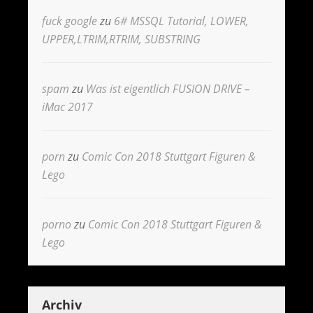
fuck google
zu
6# MSSQL Tutorial, LOWER,
UPPER,LTRIM,RTRIM, SUBSTRING
spam
zu
Was ist eigentlich FUSION DRIVE –
iMac 2017
porn
zu
Comic Con 2018 Stuttgart Figuren &
Lego
porno
zu
Comic Con 2018 Stuttgart Figuren &
Lego
Archiv