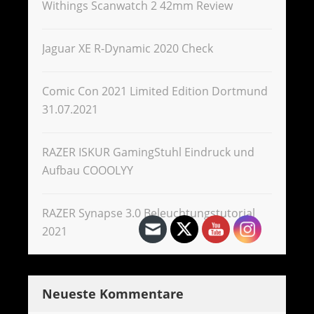
Withings Scanwatch 2 42mm Review
Jaguar XE R-Dynamic 2020 Check
Comic Con 2021 Limited Edition Dortmund
31.07.2021
RAZER ISKUR GamingStuhl Eindruck und
Aufbau COOOLYY
RAZER Synapse 3.0 Beleuchtungstutorial
2021
Neueste Kommentare