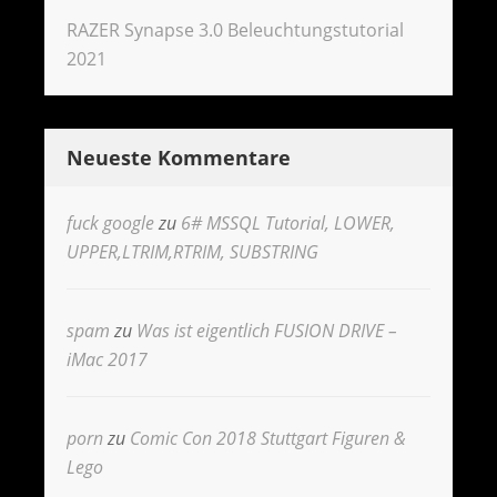
RAZER Synapse 3.0 Beleuchtungstutorial
2021
Neueste Kommentare
fuck google
zu
6# MSSQL Tutorial, LOWER,
UPPER,LTRIM,RTRIM, SUBSTRING
spam
zu
Was ist eigentlich FUSION DRIVE –
iMac 2017
porn
zu
Comic Con 2018 Stuttgart Figuren &
Lego