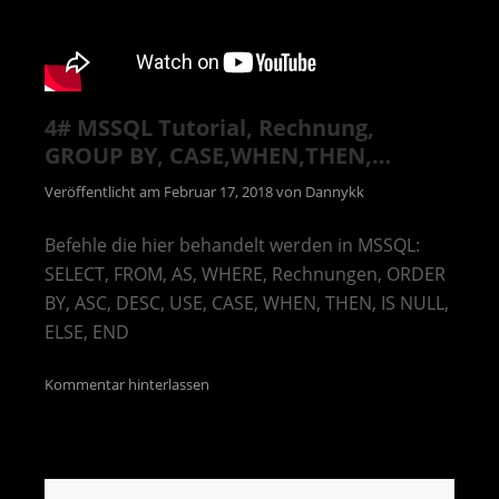
4# MSSQL Tutorial, Rechnung,
GROUP BY, CASE,WHEN,THEN,…
Veröffentlicht am
Februar 17, 2018
von
Dannykk
Befehle die hier behandelt werden in MSSQL:
SELECT, FROM, AS, WHERE, Rechnungen, ORDER
BY, ASC, DESC, USE, CASE, WHEN, THEN, IS NULL,
ELSE, END
Kommentar hinterlassen