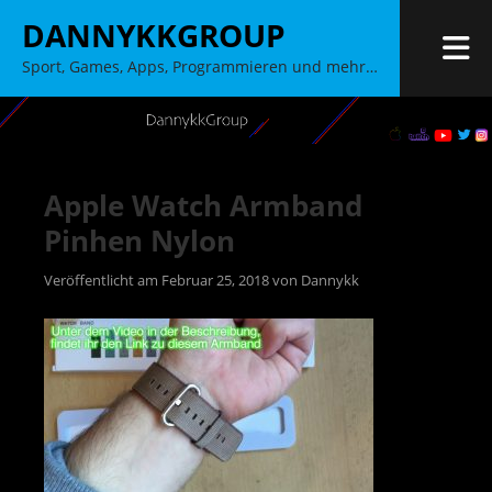
Zum
DANNYKKGROUP
Inhalt
M
Sport, Games, Apps, Programmieren und mehr…
springen
Apple Watch Armband
Pinhen Nylon
Veröffentlicht am
Februar 25, 2018
von
Dannykk