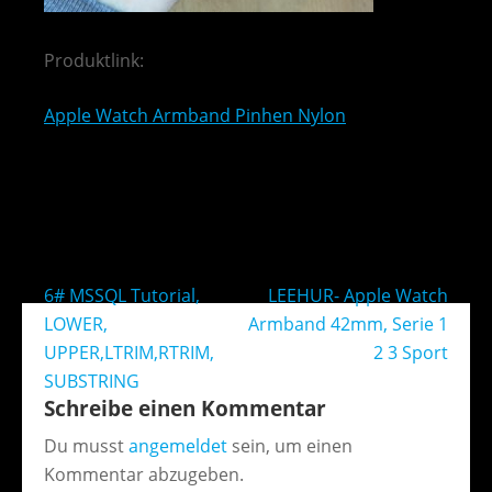
Produktlink:
Apple Watch Armband Pinhen Nylon
Beitragsnavigation
6# MSSQL Tutorial,
LEEHUR- Apple Watch
LOWER,
Armband 42mm, Serie 1
UPPER,LTRIM,RTRIM,
2 3 Sport
SUBSTRING
Schreibe einen Kommentar
Du musst
angemeldet
sein, um einen
Kommentar abzugeben.