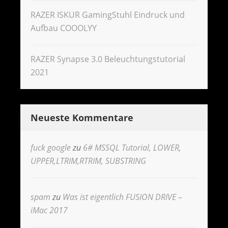
RAZER ISKUR GamingStuhl Eindruck und
Aufbau COOOLYY
RAZER Synapse 3.0 Beleuchtungstutorial
2021
Neueste Kommentare
fuck google
zu
6# MSSQL Tutorial, LOWER,
UPPER,LTRIM,RTRIM, SUBSTRING
spam
zu
Was ist eigentlich FUSION DRIVE –
iMac 2017