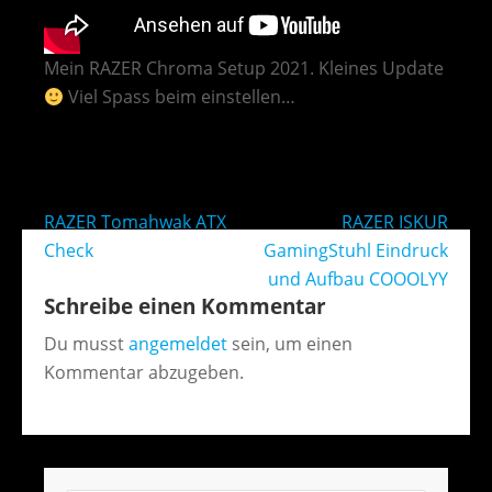
Mein RAZER Chroma Setup 2021. Kleines Update
Viel Spass beim einstellen…
Beitragsnavigation
RAZER Tomahwak ATX
RAZER ISKUR
Check
GamingStuhl Eindruck
und Aufbau COOOLYY
Schreibe einen Kommentar
Du musst
angemeldet
sein, um einen
Kommentar abzugeben.