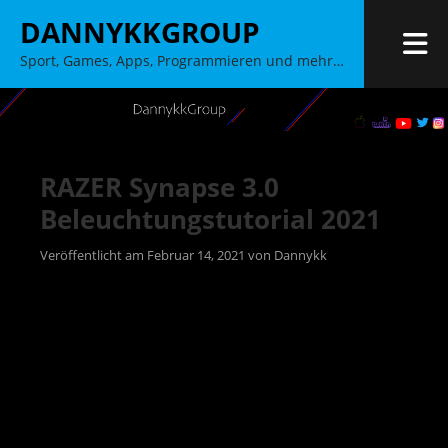
Zum
DANNYKKGROUP
Inhalt
M
Sport, Games, Apps, Programmieren und mehr…
springen
RAZER Synapse 3.0
Beleuchtungstutorial 2021
Veröffentlicht am
Februar 14, 2021
von
Dannykk