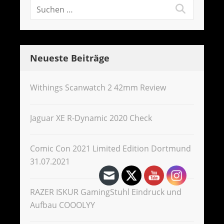
Neueste Beiträge
Withings Scanwatch 2 42mm Review
Jaguar XE R-Dynamic 2020 Check
Comic Con 2021 Limited Edition Dortmund
31.07.2021
RAZER ISKUR GamingStuhl Eindruck und
Aufbau COOOLYY