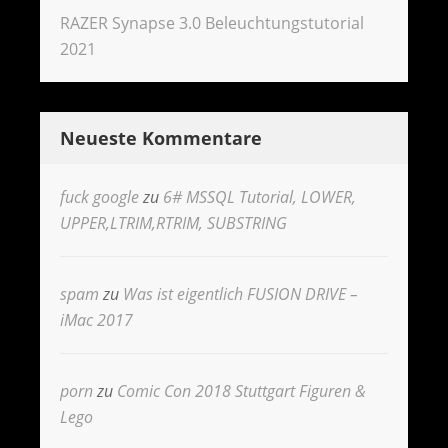
RAZER Synapse 3.0 Beleuchtungstutorial
2021
Neueste Kommentare
fuck google
zu
6# MSSQL Tutorial, LOWER,
UPPER,LTRIM,RTRIM, SUBSTRING
spam
zu
Was ist eigentlich FUSION DRIVE –
iMac 2017
porn
zu
Comic Con 2018 Stuttgart Figuren &
Lego