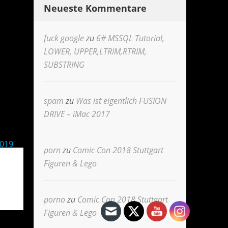
Neueste Kommentare
fuck google
zu
6# MSSQL Tutorial,
LOWER, UPPER,LTRIM,RTRIM,
SUBSTRING
spam
zu
Was ist eigentlich FUSION
DRIVE – iMac 2017
2019
porn
zu
Comic Con 2018 Stuttgart
Figuren & Lego
porno
zu
Comic Con 2018 Stuttgart
Figuren & Lego