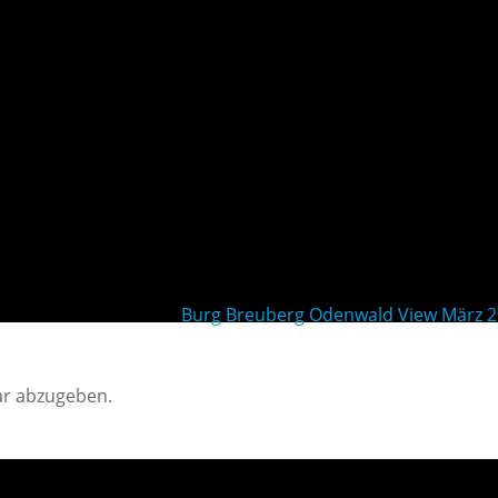
Burg Breuberg Odenwald View März 
r abzugeben.