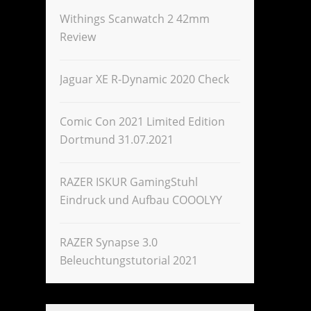
Withings Scanwatch 2 42mm
Review
Jaguar XE R-Dynamic 2020 Check
Comic Con 2021 Limited Edition
Dortmund 31.07.2021
RAZER ISKUR GamingStuhl
Eindruck und Aufbau COOOLYY
RAZER Synapse 3.0
Beleuchtungstutorial 2021