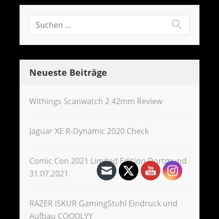
Neueste Beiträge
Withings Scanwatch 2 42mm Review
Jaguar XE R-Dynamic 2020 Check
Comic Con 2021 Limited Edition Dortmund
31.07.2021
RAZER ISKUR GamingStuhl Eindruck und
Aufbau COOOLYY