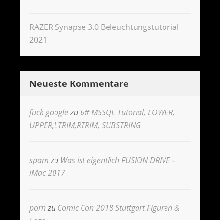
RAZER Synapse 3.0 Beleuchtungstutorial
2021
Neueste Kommentare
fuck google
zu
6# MSSQL Tutorial, LOWER,
UPPER,LTRIM,RTRIM, SUBSTRING
spam
zu
Was ist eigentlich FUSION DRIVE –
iMac 2017
porn
zu
Comic Con 2018 Stuttgart Figuren &