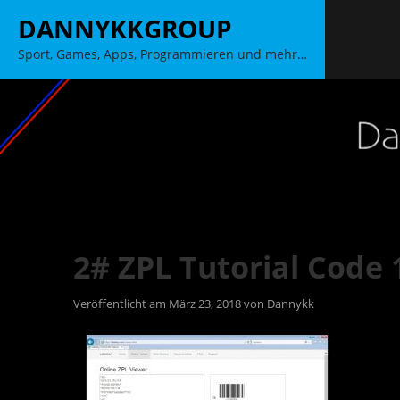
Zum
DANNYKKGROUP
Inhalt
Sport, Games, Apps, Programmieren und mehr…
springen
2# ZPL Tutorial Code
Veröffentlicht am
März 23, 2018
von
Dannykk