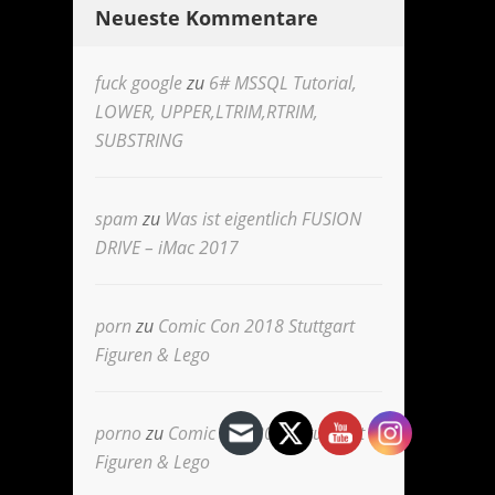
Neueste Kommentare
fuck google
zu
6# MSSQL Tutorial,
LOWER, UPPER,LTRIM,RTRIM,
SUBSTRING
spam
zu
Was ist eigentlich FUSION
DRIVE – iMac 2017
porn
zu
Comic Con 2018 Stuttgart
Figuren & Lego
porno
zu
Comic Con 2018 Stuttgart
Figuren & Lego