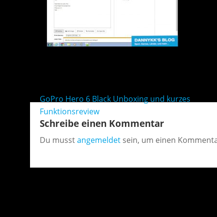
Beitragsnavigation
GoPro Hero 6 Black Unboxing und kurzes
Funktionsreview
Schreibe einen Kommentar
Du musst
angemeldet
sein, um einen Kommenta