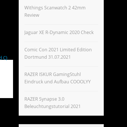
Withings Scanwatch 2 42mm
Review
Jaguar XE R-Dynamic 2020 Check
Comic Con 2021 Limited Edition
Dortmund 31.07.2021
d C)
RAZER ISKUR GamingStuhl
Eindruck und Aufbau COOOLYY
RAZER Synapse 3.0
Beleuchtungstutorial 2021