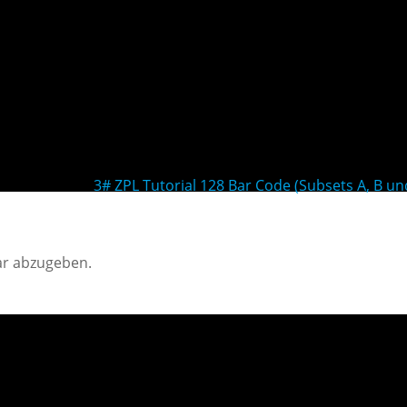
3# ZPL Tutorial 128 Bar Code (Subsets A, B un
r abzugeben.