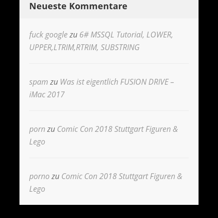
Neueste Kommentare
fuck google
zu
6# MSSQL Tutorial, LOWER,
UPPER,LTRIM,RTRIM, SUBSTRING
spam
zu
Was ist eigentlich FUSION DRIVE –
iMac 2017
porn
zu
Comic Con 2018 Stuttgart Figuren &
Lego
porno
zu
Comic Con 2018 Stuttgart Figuren &
Lego