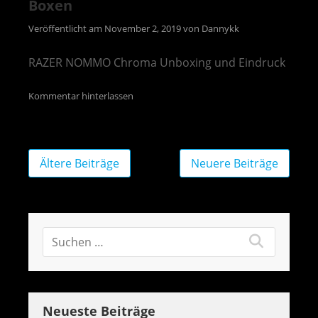
Boxen
Veröffentlicht am
November 2, 2019
von
Dannykk
RAZER NOMMO Chroma Unboxing und Eindruck
Kommentar hinterlassen
Beitragsnavigation
Ältere Beiträge
Neuere Beiträge
Neueste Beiträge