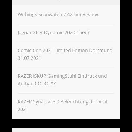
Withings Scanwatch 2 42mm Review
Jaguar XE R-Dynamic 2020 Check
Comic Con 2021 Limited Edition Dortmund
31.07.2021
RAZER ISKUR GamingStuhl Eindruck und
Aufbau COOOLYY
RAZER Synapse 3.0 Beleuchtungstutorial
2021